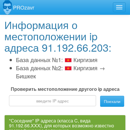
PROzavr
Информация о
местоположении ip
адреса 91.192.66.203:
База данных №1:
Киргизия
База данных №2:
Киргизия →
Бишкек
Проверить местоположение другого ip адреса
Поехали
"Соседние" IP адреса (класса C, вида
91.192.66.XXX), для которых возможно известно