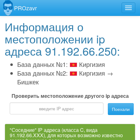
PROzavr
Информация о
местоположении ip
адреса 91.192.66.250:
База данных №1:
Киргизия
База данных №2:
Киргизия →
Бишкек
Проверить местоположение другого ip адреса
Поехали
"Соседние" IP адреса (класса C, вида
91.192.66.XXX), для которых возможно известно