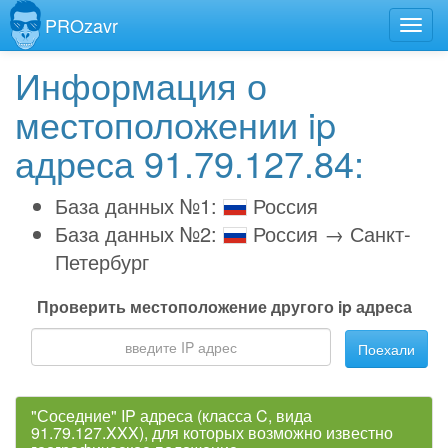
PROzavr
Информация о
местоположении ip
адреса 91.79.127.84:
База данных №1:
Россия
База данных №2:
Россия → Санкт-
Петербург
Проверить местоположение другого ip адреса
Поехали
"Соседние" IP адреса (класса C, вида
91.79.127.XXX), для которых возможно известно