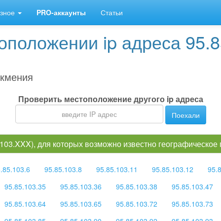
зное
PRO-аккаунты
Статьи
положении ip адреса 95.8
кмения
Проверить местоположение другого ip адреса
Поехали
5.103.XXX), для которых возможно известно географическое
.85.103.6
95.85.103.8
95.85.103.11
95.85.103.12
95.
95.85.103.35
95.85.103.36
95.85.103.38
95.85.103.47
95.85.103.64
95.85.103.65
95.85.103.72
95.85.103.73
95.85.103.85
95.85.103.90
95.85.103.92
95.85.103.93