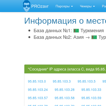
PROzavr
Парсеры
Чекеры
Ра
Информация о место
База данных №1:
Туркмения
База данных №2: Азия →
Тур
"Соседние" IP адреса (класса C, вида 95.8
95.85.103.0
95.85.103.3
95.85.103.5
95
95.85.103.24
95.85.103.28
95.85.103.33
95.85.103.57
95.85.103.58
95.85.103.59
95.85.103.78
95.85.103.79
95.85.103.83